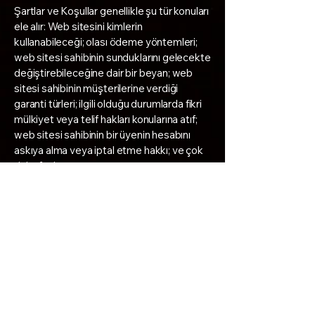
Şartlar ve Koşullar genellikle şu tür konuları
ele alır: Web sitesini kimlerin
kullanabileceği; olası ödeme yöntemleri;
web sitesi sahibinin sunduklarını gelecekte
değiştirebileceğine dair bir beyan; web
sitesi sahibinin müşterilerine verdiği
garanti türleri; ilgili olduğu durumlarda fikri
mülkiyet veya telif hakları konularına atıf;
web sitesi sahibinin bir üyenin hesabını
askıya alma veya iptal etme hakkı; ve çok
daha fazlası.
Bu konuda daha fazla bilgi almak için
“
Şartlar ve Koşullar Politikası Oluşturma
”
başlıklı makalemize göz atabilirsiniz.